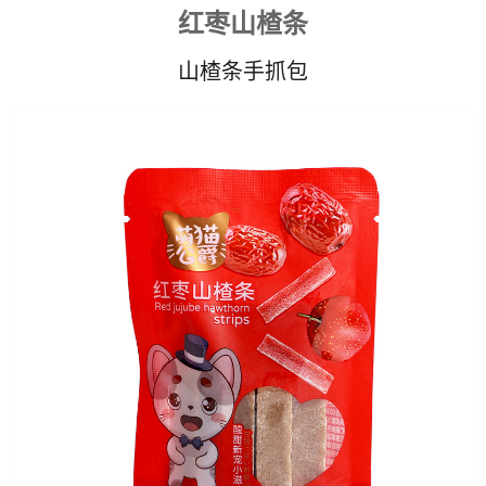
红枣山楂条
山楂条手抓包